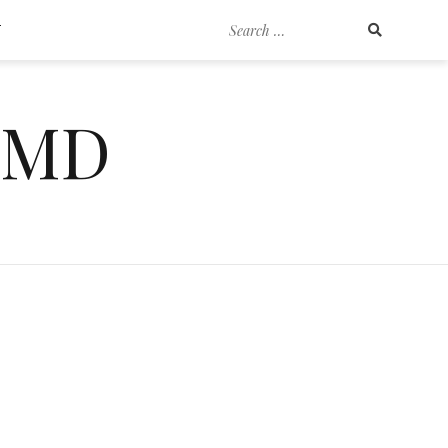
Search
T
for:
EMD