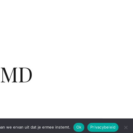
EMD
aan we ervan uit dat je ermee instemt.
Ok
Privacybeleid