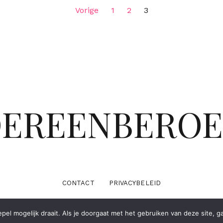
Vorige
1
2
3
DEREENBERO
CONTACT
PRIVACYBELEID
el mogelijk draait. Als je doorgaat met het gebruiken van deze site, g
Powered by
WordPress
|
Theme:
Cali
by aThemes.