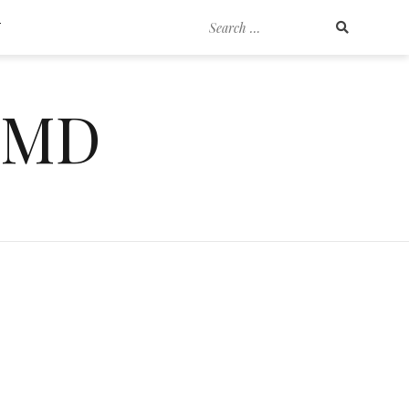
Search
T
for:
EMD