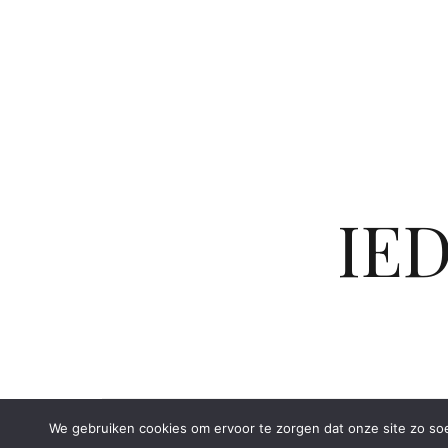
Berichten
paginering
IE
We gebruiken cookies om ervoor te zorgen dat onze site zo soep