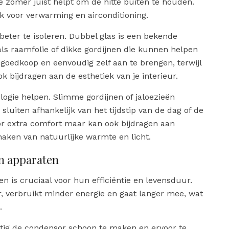
e zomer juist helpt om de hitte buiten te houden.
k voor verwarming en airconditioning.
beter te isoleren. Dubbel glas is een bekende
als raamfolie of dikke gordijnen die kunnen helpen
f goedkoop en eenvoudig zelf aan te brengen, terwijl
ok bijdragen aan de esthetiek van je interieur.
logie helpen. Slimme gordijnen of jaloezieën
uiten afhankelijk van het tijdstip van de dag of de
oor extra comfort maar kan ook bijdragen aan
aken van natuurlijke warmte en licht.
n apparaten
 is cruciaal voor hun efficiëntie en levensduur.
 verbruikt minder energie en gaat langer mee, wat
.
atig de condensor schoon te maken en ervoor te