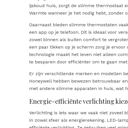
ijskoud huis, zorgt de slimme thermostaat er
Warmte wanneer je het nodig hebt, zonder on
Daarnaast bieden slimme thermostaten vaak 
een app op je telefoon. Dit is ideaal voor ve
zowel binnen als buiten comfort te vergrote
een paar tikken op je scherm zorg je ervoor d
technologie maakt het leven niet alleen com
te besparen door efficiënter om te gaan me
Er zijn verschillende merken en modellen be
Honeywell hebben bewezen betrouwbaar en ge
met andere slimme apparaten in huis, wat h
Energie-efficiënte verlichting kie
Verlichting is iets waar we vaak niet zoveel 
in zowel sfeer als energierekening. LED-lam
efficiënte verlichting. Ze gebruiken veel mi