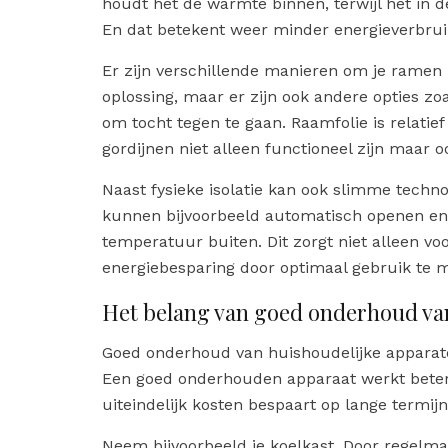
houdt het de warmte binnen, terwijl het in d
En dat betekent weer minder energieverbrui
Er zijn verschillende manieren om je ramen 
oplossing, maar er zijn ook andere opties zo
om tocht tegen te gaan. Raamfolie is relatie
gordijnen niet alleen functioneel zijn maar o
Naast fysieke isolatie kan ook slimme techno
kunnen bijvoorbeeld automatisch openen en sl
temperatuur buiten. Dit zorgt niet alleen v
energiebesparing door optimaal gebruik te m
Het belang van goed onderhoud va
Goed onderhoud van huishoudelijke apparaten
Een goed onderhouden apparaat werkt beter,
uiteindelijk kosten bespaart op lange termijn
Neem bijvoorbeeld je koelkast. Door regelm