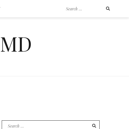
Search
T
for:
EMD
Search