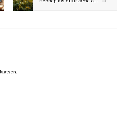
Hennep als duurzame oplossing: van kleding tot bouwmaterialen
laatsen.