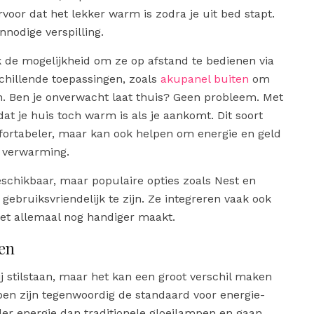
voor dat het lekker warm is zodra je uit bed stapt.
nodige verspilling.
de mogelijkheid om ze op afstand te bedienen via
rschillende toepassingen, zoals
akupanel buiten
om
n. Ben je onverwacht laat thuis? Geen probleem. Met
at je huis toch warm is als je aankomt. Dit soort
fortabeler, maar kan ook helpen om energie en geld
t verwarming.
schikbaar, maar populaire opties zoals Nest en
bruiksvriendelijk te zijn. Ze integreren vaak ook
et allemaal nog handiger maakt.
zen
bij stilstaan, maar het kan een groot verschil maken
pen zijn tegenwoordig de standaard voor energie-
nder energie dan traditionele gloeilampen en gaan