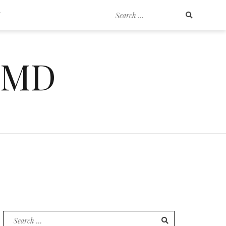
Search
T
for:
EMD
Search