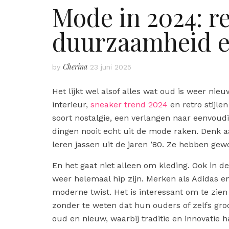
Mode in 2024: re
duurzaamheid en
Cherina
by
23 juni 2025
Het lijkt wel alsof alles wat oud is weer ni
interieur,
sneaker trend 2024
en retro stijle
soort nostalgie, een verlangen naar eenvoud
dingen nooit echt uit de mode raken. Denk a
leren jassen uit de jaren ’80. Ze hebben gewoo
En het gaat niet alleen om kleding. Ook in d
weer helemaal hip zijn. Merken als Adidas e
moderne twist. Het is interessant om te zie
zonder te weten dat hun ouders of zelfs gro
oud en nieuw, waarbij traditie en innovatie 