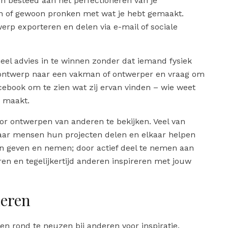
uren besteed aan het perfectioneren van je
en of gewoon pronken met wat je hebt gemaakt.
erp exporteren en delen via e-mail of sociale
eel advies in te winnen zonder dat iemand fysiek
 ontwerp naar een vakman of ontwerper en vraag om
ebook om te zien wat zij ervan vinden – wie weet
r maakt.
oor ontwerpen van anderen te bekijken. Veel van
r mensen hun projecten delen en elkaar helpen
van geven en nemen; door actief deel te nemen aan
n en tegelijkertijd anderen inspireren met jouw
deren
en rond te neuzen bij anderen voor inspiratie.