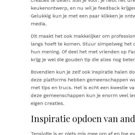
creaties te delen. Stel je voor: je hebt net 
keukenontwerp, en nu wil je feedback krijg
Gelukkig kun je met een paar klikken je ontw
media.
Dit maakt het ook makkelijker om profession
langs hoeft te komen. Stuur simpelweg het
hun mening. Of deel het met vrienden op Fac
krijg je wel die gouden tip die alles nog bete
Bovendien kun je zelf ook inspiratie halen d
deze platforms hebben gemeenschappen waa
met tips en trucs. Het is echt een kwestie 
deze gemeenschappen kun je enorm veel lere
eigen creaties.
Inspiratie opdoen van an
Tenslotte is er niets mis mee om af en toe ev