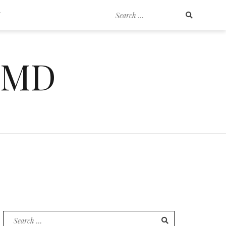
Search
T
for:
EMD
Search