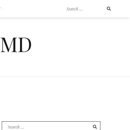
Search
T
for:
EMD
Search