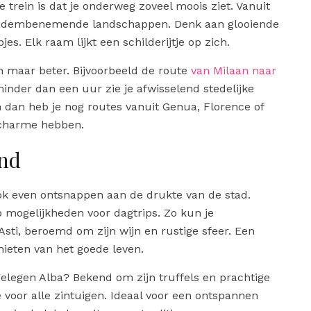
trein is dat je onderweg zoveel moois ziet. Vanuit
or adembenemende landschappen. Denk aan glooiende
es. Elk raam lijkt een schilderijtje op zich.
en maar beter. Bijvoorbeeld de route
van Milaan naar
minder dan een uur zie je afwisselend stedelijke
 dan heb je nog routes vanuit Genua, Florence of
e charme hebben.
and
 ook even ontsnappen aan de drukte van de stad.
op mogelijkheden voor dagtrips. Zo kun je
Asti, beroemd om zijn wijn en rustige sfeer. Een
nieten van het goede leven.
jgelegen Alba? Bekend om zijn truffels en prachtige
e voor alle zintuigen. Ideaal voor een ontspannen